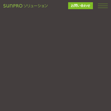
お問い合わせ
WORKS
施工事例
オフィスデザイン
工場倉庫
システム建築
CLT建築
賃貸事業
流通商業施設
医療福祉施設
新築リフォーム
不動産
ブランドコンサルティング