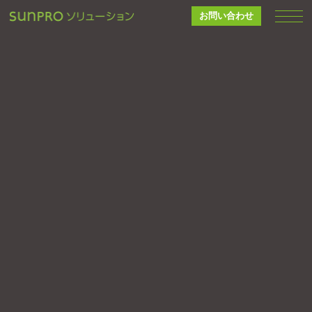
お問い合わせ
EVENT
イベント
9/13
〜 9/15
2024.
(金)
(日)
10:00〜16:00 ※15日(日)は午前中のみ
安曇野市豊科4946-4
MAP
はれのひ耳鼻咽喉科クリニック｜完成内覧会